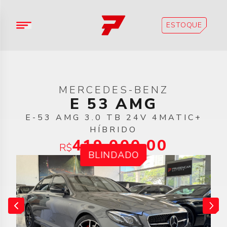
ESTOQUE
MERCEDES-BENZ
E 53 AMG
E-53 AMG 3.0 TB 24V 4MATIC+
HÍBRIDO
419.000,00
R$
BLINDADO
Previous slide
Next