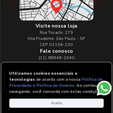
Visite nossa loja
Rua Tocachi, 279
Vila Prudente, São Paulo - SP
CEP 03156-230
Fale conosco
(11) 98948-2040
(11) 2916-7054
vendas@prudencar.com.br
Utilizamos cookies essenciais e
Segunda à sexta: 9h às 18h
tecnologias
de acordo com a nossa
Política de
Privacidade e Política de Cookies
. Ao continuar
navegando, você concorda com estas condições.
©
2026
Prudencar - Todos os direitos
Aceito
reservados.